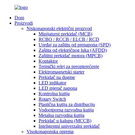
Dom
Proizvodi
Niskonaponski električni proizvod
Minijaturni prekidač (MCB)
RCBO / RCCB / ELCB / RCD
Uređaj za zaštitu od prenapona (SPD)
Zaštita od električnog luka (AFDD)
Zaštitni prekidač motora (MPCB)
Kontaktor
Termički relej za preopterećenje
Elektromagnetski starter
Prekidač na dugme
LED indikator
LED mjerač napona
Kontrolna kutija
Rotary Switch
Plastična kutija za distribuciju
Vodootporna razvodna kutija
Metalna razvodna kutija
Prekidač u kalupu (MCCB)
Inteligentni univerzalni prekidač
Visokonaponska oprema