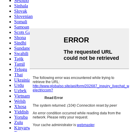
Sesotho
Sinhala
Slovak
Slovenian
Somali
Samoan
Scots Gaelic
Shona
Sindhi
Sundanese
Swahili
Tajik
Tamil
Telugu
Thai
Ukrainian
Urdu
Uzbek
Vietnamese
Welsh
Xhosa
Yiddish
Yoruba
Zulu
Kinyarwanda