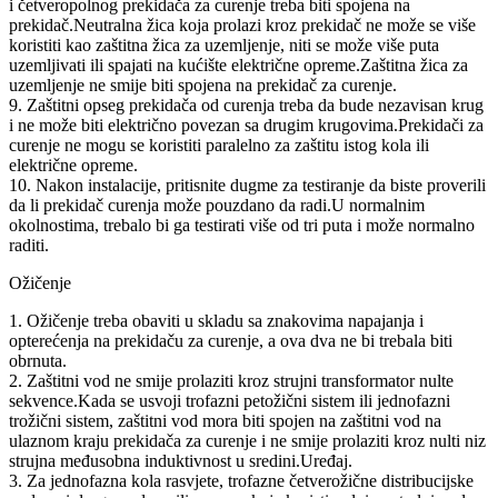
i četveropolnog prekidača za curenje treba biti spojena na
prekidač.Neutralna žica koja prolazi kroz prekidač ne može se više
koristiti kao zaštitna žica za uzemljenje, niti se može više puta
uzemljivati ​​ili spajati na kućište električne opreme.Zaštitna žica za
uzemljenje ne smije biti spojena na prekidač za curenje.
9. Zaštitni opseg prekidača od curenja treba da bude nezavisan krug
i ne može biti električno povezan sa drugim krugovima.Prekidači za
curenje ne mogu se koristiti paralelno za zaštitu istog kola ili
električne opreme.
10. Nakon instalacije, pritisnite dugme za testiranje da biste proverili
da li prekidač curenja može pouzdano da radi.U normalnim
okolnostima, trebalo bi ga testirati više od tri puta i može normalno
raditi.
Ožičenje
1. Ožičenje treba obaviti u skladu sa znakovima napajanja i
opterećenja na prekidaču za curenje, a ova dva ne bi trebala biti
obrnuta.
2. Zaštitni vod ne smije prolaziti kroz strujni transformator nulte
sekvence.Kada se usvoji trofazni petožični sistem ili jednofazni
trožični sistem, zaštitni vod mora biti spojen na zaštitni vod na
ulaznom kraju prekidača za curenje i ne smije prolaziti kroz nulti niz
strujna međusobna induktivnost u sredini.Uređaj.
3. Za jednofazna kola rasvjete, trofazne četverožične distribucijske