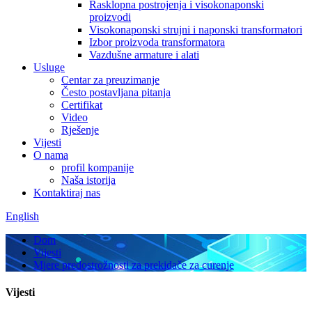
Rasklopna postrojenja i visokonaponski
proizvodi
Visokonaponski strujni i naponski transformatori
Izbor proizvoda transformatora
Vazdušne armature i alati
Usluge
Centar za preuzimanje
Često postavljana pitanja
Certifikat
Video
Rješenje
Vijesti
O nama
profil kompanije
Naša istorija
Kontaktiraj nas
English
Dom
Vijesti
Mjere predostrožnosti za prekidače za curenje
Vijesti