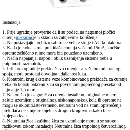
Instalacija
1. Prije ugradnje provjerite da li su podaci na natpisnoj pločici
curenja
prekidač
je u skladu sa zahtjevima korištenja.
2. Ne postavljajte preblizu sabirnice velike struje i AC kontaktora.
3. Kada je radna struja prekidača curenja veća od 15mA, kućište
opreme zaštićeno njime mora biti pouzdano uzemljeno.
4. Način napajanja, napon i oblik uzemljenja sistema treba u
potpunosti razmotriti.
5. Prilikom ugradnje prekidača za curenje sa zaštitom od kratkog
spoja, mora postojati dovoljna udaljenost luka.
6. Kontrolni krug eksterne veze kombinovanog prekidača za curenje
treba da koristi bakrenu žicu sa površinom poprečnog preseka od
najmanje 1,5 mm².
7. Nakon što je osigurač za curenje instaliran, originalne mjere
zaštite uzemljenja originalnog niskonaponskog kola ili opreme ne
mogu se ukloniti.Istovremeno, neutralni vod na strani opterećenja
prekidača ne smije se dijeliti s drugim krugovima kako bi se
izbjegao kvar.
8. Neutralna žica i zaštitna žica za uzemljenje moraju se strogo
razlikovati tokom instalacije.Neutralna žica tropolnog četverožilnog