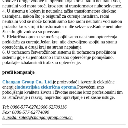
vodove i druge vodove ili opremu koja koristi radni neutralni vod,
neutralni vod mora proći kroz strujni transformator nulte sekvence.
4. U sistemu u kojem je neutralna tačka transformatora direktno
uzemljena, nakon što je osigurač za curenje instaliran, radni
neutralni vod se može koristiti samo kao radni neutralni vod nakon
prolaska kroz strujni transformator nulte sekvence.Radne neutralne
žice drugih vodova su povezane.
5. Električna oprema se može spojiti samo na stranu opterećenja
prekidača za curenje.Jedan kraj nije dozvoljeno spojiti na stranu
opterećenja, a drugi kraj na stranu napajanja.
6. U trofaznom četverožilnom sistemu ili trofaznom petožilnom
sistemu gdje su jednofazno i ​​trofazno opterećenje pomiješano,
pokušajte izbalansirati trofazno opterećenje.
profil kompanije
Changan Group Co., Ltd.
je proizvođač i izvoznik električne
energije
industrijska električna oprema
.
Posvećeni smo
poboljšanju kvaliteta života i životne sredine kroz profesionalni tim
za istraživanje i razvoj, napredno upravljanje i efikasne usluge.
Tel: 0086-577-62763666 62780116
Fax: 0086-577-62774090
E-pošta: sales@changangroup.com.cn