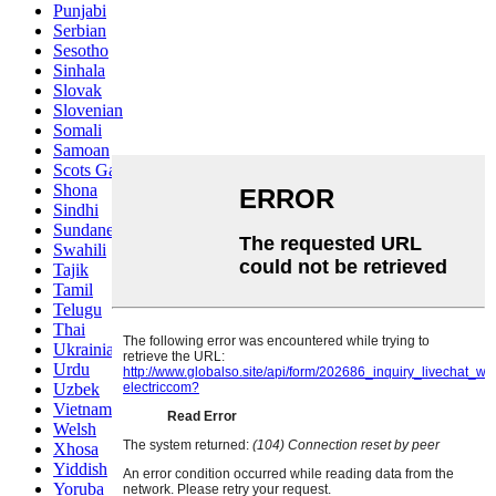
Punjabi
Serbian
Sesotho
Sinhala
Slovak
Slovenian
Somali
Samoan
Scots Gaelic
Shona
Sindhi
Sundanese
Swahili
Tajik
Tamil
Telugu
Thai
Ukrainian
Urdu
Uzbek
Vietnamese
Welsh
Xhosa
Yiddish
Yoruba