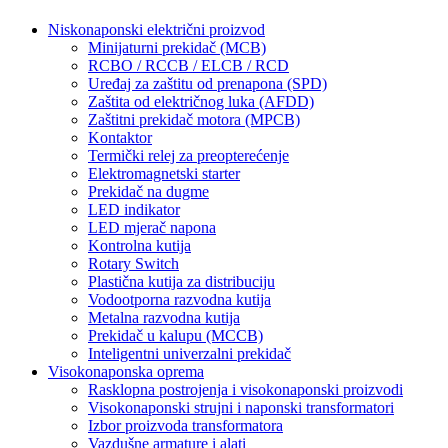
Niskonaponski električni proizvod
Minijaturni prekidač (MCB)
RCBO / RCCB / ELCB / RCD
Uređaj za zaštitu od prenapona (SPD)
Zaštita od električnog luka (AFDD)
Zaštitni prekidač motora (MPCB)
Kontaktor
Termički relej za preopterećenje
Elektromagnetski starter
Prekidač na dugme
LED indikator
LED mjerač napona
Kontrolna kutija
Rotary Switch
Plastična kutija za distribuciju
Vodootporna razvodna kutija
Metalna razvodna kutija
Prekidač u kalupu (MCCB)
Inteligentni univerzalni prekidač
Visokonaponska oprema
Rasklopna postrojenja i visokonaponski proizvodi
Visokonaponski strujni i naponski transformatori
Izbor proizvoda transformatora
Vazdušne armature i alati