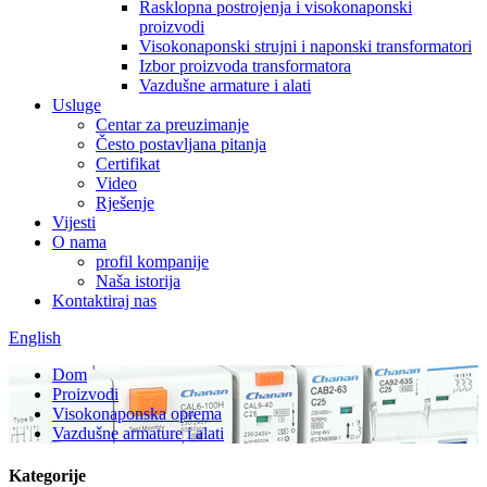
Rasklopna postrojenja i visokonaponski
proizvodi
Visokonaponski strujni i naponski transformatori
Izbor proizvoda transformatora
Vazdušne armature i alati
Usluge
Centar za preuzimanje
Često postavljana pitanja
Certifikat
Video
Rješenje
Vijesti
O nama
profil kompanije
Naša istorija
Kontaktiraj nas
English
Dom
Proizvodi
Visokonaponska oprema
Vazdušne armature i alati
Kategorije