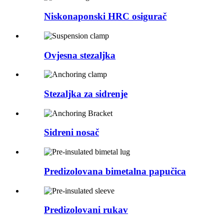
Niskonaponski HRC osigurač
Ovjesna stezaljka
Stezaljka za sidrenje
Sidreni nosač
Predizolovana bimetalna papučica
Predizolovani rukav