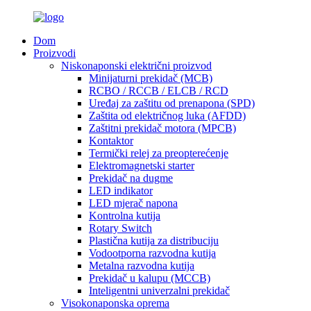
Dom
Proizvodi
Niskonaponski električni proizvod
Minijaturni prekidač (MCB)
RCBO / RCCB / ELCB / RCD
Uređaj za zaštitu od prenapona (SPD)
Zaštita od električnog luka (AFDD)
Zaštitni prekidač motora (MPCB)
Kontaktor
Termički relej za preopterećenje
Elektromagnetski starter
Prekidač na dugme
LED indikator
LED mjerač napona
Kontrolna kutija
Rotary Switch
Plastična kutija za distribuciju
Vodootporna razvodna kutija
Metalna razvodna kutija
Prekidač u kalupu (MCCB)
Inteligentni univerzalni prekidač
Visokonaponska oprema