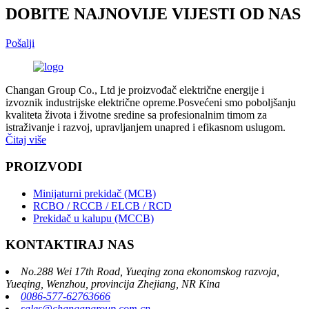
DOBITE NAJNOVIJE VIJESTI OD NAS
Pošalji
Changan Group Co., Ltd je proizvođač električne energije i
izvoznik industrijske električne opreme.Posvećeni smo poboljšanju
kvaliteta života i životne sredine sa profesionalnim timom za
istraživanje i razvoj, upravljanjem unapred i efikasnom uslugom.
Čitaj više
PROIZVODI
Minijaturni prekidač (MCB)
RCBO / RCCB / ELCB / RCD
Prekidač u kalupu (MCCB)
KONTAKTIRAJ NAS
No.288 Wei 17th Road, Yueqing zona ekonomskog razvoja,
Yueqing, Wenzhou, provincija Zhejiang, NR Kina
0086-577-62763666
sales@changangroup.com.cn