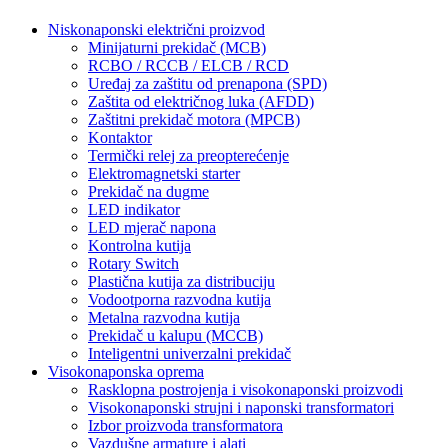
Niskonaponski električni proizvod
Minijaturni prekidač (MCB)
RCBO / RCCB / ELCB / RCD
Uređaj za zaštitu od prenapona (SPD)
Zaštita od električnog luka (AFDD)
Zaštitni prekidač motora (MPCB)
Kontaktor
Termički relej za preopterećenje
Elektromagnetski starter
Prekidač na dugme
LED indikator
LED mjerač napona
Kontrolna kutija
Rotary Switch
Plastična kutija za distribuciju
Vodootporna razvodna kutija
Metalna razvodna kutija
Prekidač u kalupu (MCCB)
Inteligentni univerzalni prekidač
Visokonaponska oprema
Rasklopna postrojenja i visokonaponski proizvodi
Visokonaponski strujni i naponski transformatori
Izbor proizvoda transformatora
Vazdušne armature i alati