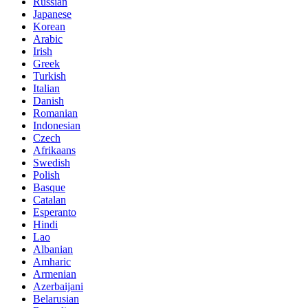
Russian
Japanese
Korean
Arabic
Irish
Greek
Turkish
Italian
Danish
Romanian
Indonesian
Czech
Afrikaans
Swedish
Polish
Basque
Catalan
Esperanto
Hindi
Lao
Albanian
Amharic
Armenian
Azerbaijani
Belarusian