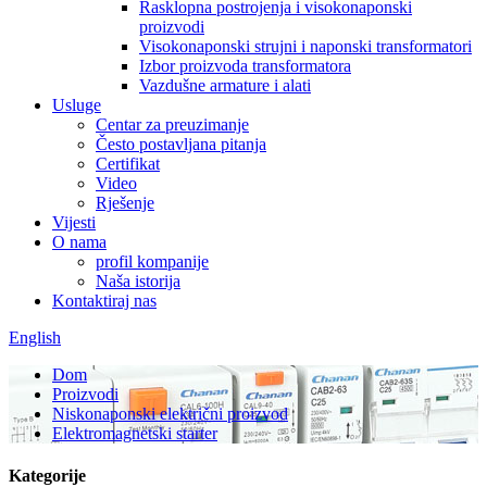
Rasklopna postrojenja i visokonaponski
proizvodi
Visokonaponski strujni i naponski transformatori
Izbor proizvoda transformatora
Vazdušne armature i alati
Usluge
Centar za preuzimanje
Često postavljana pitanja
Certifikat
Video
Rješenje
Vijesti
O nama
profil kompanije
Naša istorija
Kontaktiraj nas
English
Dom
Proizvodi
Niskonaponski električni proizvod
Elektromagnetski starter
Kategorije