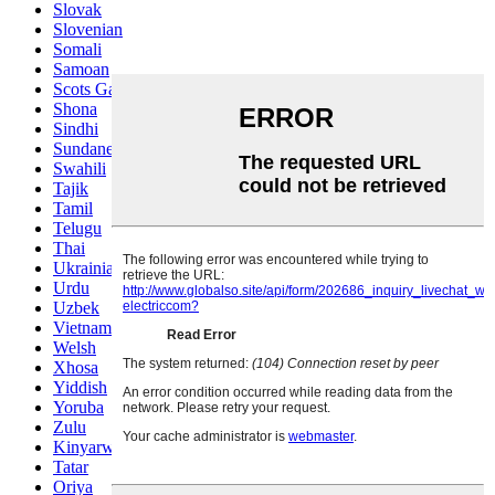
Slovak
Slovenian
Somali
Samoan
Scots Gaelic
Shona
Sindhi
Sundanese
Swahili
Tajik
Tamil
Telugu
Thai
Ukrainian
Urdu
Uzbek
Vietnamese
Welsh
Xhosa
Yiddish
Yoruba
Zulu
Kinyarwanda
Tatar
Oriya