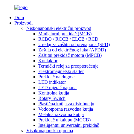
Dom
Proizvodi
Niskonaponski električni proizvod
Minijaturni prekidač (MCB)
RCBO / RCCB / ELCB / RCD
Uređaj za zaštitu od prenapona (SPD)
Zaštita od električnog luka (AFDD)
Zaštitni prekidač motora (MPCB)
Kontaktor
Termički relej za preopterećenje
Elektromagnetski starter
Prekidač na dugme
LED indikator
LED mjerač napona
Kontrolna kutija
Rotary Switch
Plastična kutija za distribuciju
Vodootporna razvodna kutija
Metalna razvodna kutija
Prekidač u kalupu (MCCB)
Inteligentni univerzalni prekidač
Visokonaponska oprema