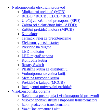
Niskonaponski električni proizvod
Minijaturni prekidač (MCB)
RCBO / RCCB / ELCB / RCD
Uređaj za zaštitu od prenapona (SPD)
Zaštita od električnog luka (AFDD)
Zaštitni prekidač motora (MPCB)
Kontaktor
Termički relej za preopterećenje
Elektromagnetski starter
Prekidač na dugme
LED indikator
LED mjerač napona
Kontrolna kutija
Rotary Switch
Plastična kutija za distribuciju
Vodootporna razvodna kutija
Metalna razvodna kutija
Prekidač u kalupu (MCCB)
Inteligentni univerzalni prekidač
Visokonaponska oprema
Rasklopna postrojenja i visokonaponski proizvodi
Visokonaponski strujni i naponski transformatori
Izbor proizvoda transformatora
Vazdušne armature i alati