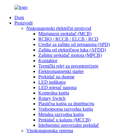
Dom
Proizvodi
Niskonaponski električni proizvod
Minijaturni prekidač (MCB)
RCBO / RCCB / ELCB / RCD
Uređaj za zaštitu od prenapona (SPD)
Zaštita od električnog luka (AFDD)
Zaštitni prekidač motora (MPCB)
Kontaktor
Termički relej za preopterećenje
Elektromagnetski starter
Prekidač na dugme
LED indikator
LED mjerač napona
Kontrolna kutija
Rotary Switch
Plastična kutija za distribuciju
Vodootporna razvodna kutija
Metalna razvodna kutija
Prekidač u kalupu (MCCB)
Inteligentni univerzalni prekidač
Visokonaponska oprema