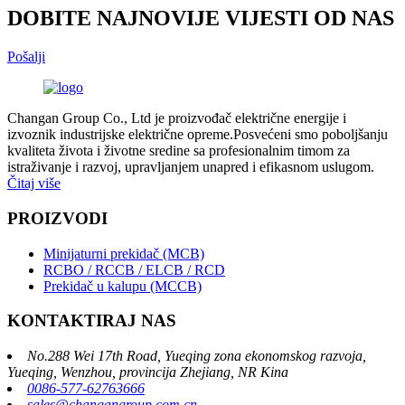
DOBITE NAJNOVIJE VIJESTI OD NAS
Pošalji
Changan Group Co., Ltd je proizvođač električne energije i
izvoznik industrijske električne opreme.Posvećeni smo poboljšanju
kvaliteta života i životne sredine sa profesionalnim timom za
istraživanje i razvoj, upravljanjem unapred i efikasnom uslugom.
Čitaj više
PROIZVODI
Minijaturni prekidač (MCB)
RCBO / RCCB / ELCB / RCD
Prekidač u kalupu (MCCB)
KONTAKTIRAJ NAS
No.288 Wei 17th Road, Yueqing zona ekonomskog razvoja,
Yueqing, Wenzhou, provincija Zhejiang, NR Kina
0086-577-62763666
sales@changangroup.com.cn