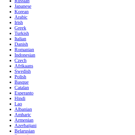
Russian
Japanese
Korean
Arabic
Irish
Greek
Turkish
Italian
Danish
Romanian
Indonesian
Czech
Afrikaans
Swedish
Polish
Basque
Catalan
Esperanto
Hindi
Lao
Albanian
Amharic
Armenian
Azerbaijani
Belarusian