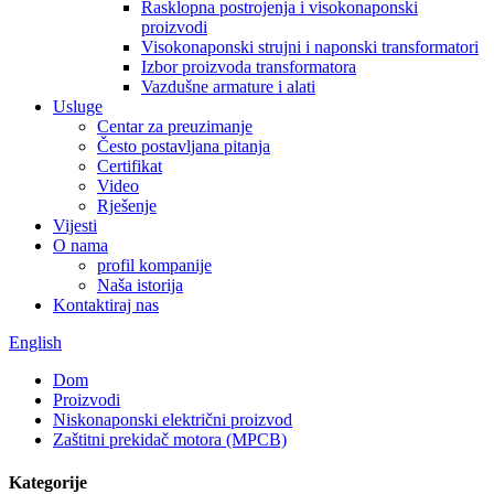
Rasklopna postrojenja i visokonaponski
proizvodi
Visokonaponski strujni i naponski transformatori
Izbor proizvoda transformatora
Vazdušne armature i alati
Usluge
Centar za preuzimanje
Često postavljana pitanja
Certifikat
Video
Rješenje
Vijesti
O nama
profil kompanije
Naša istorija
Kontaktiraj nas
English
Dom
Proizvodi
Niskonaponski električni proizvod
Zaštitni prekidač motora (MPCB)
Kategorije