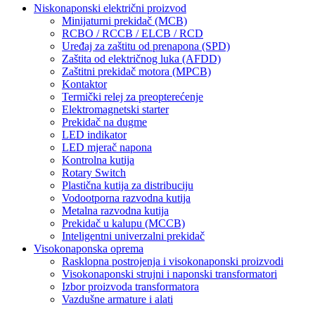
Niskonaponski električni proizvod
Minijaturni prekidač (MCB)
RCBO / RCCB / ELCB / RCD
Uređaj za zaštitu od prenapona (SPD)
Zaštita od električnog luka (AFDD)
Zaštitni prekidač motora (MPCB)
Kontaktor
Termički relej za preopterećenje
Elektromagnetski starter
Prekidač na dugme
LED indikator
LED mjerač napona
Kontrolna kutija
Rotary Switch
Plastična kutija za distribuciju
Vodootporna razvodna kutija
Metalna razvodna kutija
Prekidač u kalupu (MCCB)
Inteligentni univerzalni prekidač
Visokonaponska oprema
Rasklopna postrojenja i visokonaponski proizvodi
Visokonaponski strujni i naponski transformatori
Izbor proizvoda transformatora
Vazdušne armature i alati