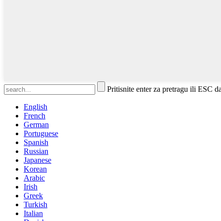
Pritisnite enter za pretragu ili ESC d
English
French
German
Portuguese
Spanish
Russian
Japanese
Korean
Arabic
Irish
Greek
Turkish
Italian