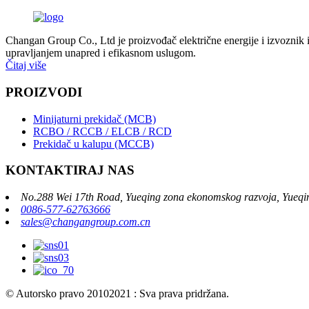
Changan Group Co., Ltd je proizvođač električne energije i izvoznik in
upravljanjem unapred i efikasnom uslugom.
Čitaj više
PROIZVODI
Minijaturni prekidač (MCB)
RCBO / RCCB / ELCB / RCD
Prekidač u kalupu (MCCB)
KONTAKTIRAJ NAS
No.288 Wei 17th Road, Yueqing zona ekonomskog razvoja, Yueqin
0086-577-62763666
sales@changangroup.com.cn
© Autorsko pravo 20102021 : Sva prava pridržana.