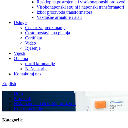
Rasklopna postrojenja i visokonaponski proizvodi
Visokonaponski strujni i naponski transformatori
Izbor proizvoda transformatora
Vazdušne armature i alati
Usluge
Centar za preuzimanje
Često postavljana pitanja
Certifikat
Video
Rješenje
Vijesti
O nama
profil kompanije
Naša istorija
Kontaktiraj nas
English
Dom
Proizvodi
Niskonaponski električni proizvod
Kontrolna kutija
Kategorije