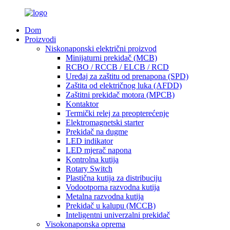
Dom
Proizvodi
Niskonaponski električni proizvod
Minijaturni prekidač (MCB)
RCBO / RCCB / ELCB / RCD
Uređaj za zaštitu od prenapona (SPD)
Zaštita od električnog luka (AFDD)
Zaštitni prekidač motora (MPCB)
Kontaktor
Termički relej za preopterećenje
Elektromagnetski starter
Prekidač na dugme
LED indikator
LED mjerač napona
Kontrolna kutija
Rotary Switch
Plastična kutija za distribuciju
Vodootporna razvodna kutija
Metalna razvodna kutija
Prekidač u kalupu (MCCB)
Inteligentni univerzalni prekidač
Visokonaponska oprema