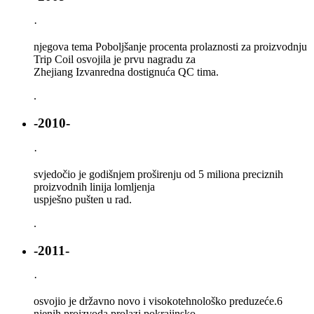
·
njegova tema Poboljšanje procenta prolaznosti za proizvodnju
Trip Coil osvojila je prvu nagradu za
Zhejiang Izvanredna dostignuća QC tima.
.
-2010-
·
svjedočio je godišnjem proširenju od 5 miliona preciznih
proizvodnih linija lomljenja
uspješno pušten u rad.
.
-2011-
·
osvojio je državno novo i visokotehnološko preduzeće.6
njenih proizvoda prolazi pokrajinsko