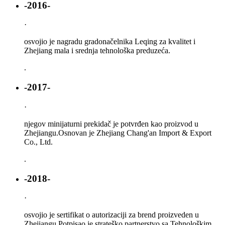
-2016-
·
osvojio je nagradu gradonačelnika Leqing za kvalitet i
Zhejiang mala i srednja tehnološka preduzeća.
.
-2017-
·
njegov minijaturni prekidač je potvrđen kao proizvod u
Zhejiangu.Osnovan je Zhejiang Chang'an Import & Export
Co., Ltd.
.
-2018-
·
osvojio je sertifikat o autorizaciji za brend proizveden u
Zhejiangu.Potpisao je strateško partnerstvo sa Tehnološkim