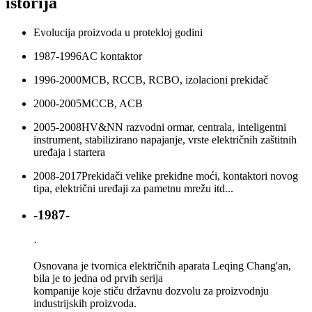
istorija
Evolucija proizvoda u protekloj godini
1987-1996
AC kontaktor
1996-2000
MCB, RCCB, RCBO, izolacioni prekidač
2000-2005
MCCB, ACB
2005-2008
HV&NN razvodni ormar, centrala, inteligentni
instrument, stabilizirano napajanje, vrste električnih zaštitnih
uređaja i startera
2008-2017
Prekidači velike prekidne moći, kontaktori novog
tipa, električni uređaji za pametnu mrežu itd...
-1987-
·
Osnovana je tvornica električnih aparata Leqing Chang'an,
bila je to jedna od prvih serija
kompanije koje stiču državnu dozvolu za proizvodnju
industrijskih proizvoda.