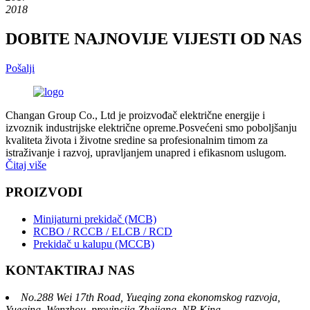
2018
DOBITE NAJNOVIJE VIJESTI OD NAS
Pošalji
Changan Group Co., Ltd je proizvođač električne energije i
izvoznik industrijske električne opreme.Posvećeni smo poboljšanju
kvaliteta života i životne sredine sa profesionalnim timom za
istraživanje i razvoj, upravljanjem unapred i efikasnom uslugom.
Čitaj više
PROIZVODI
Minijaturni prekidač (MCB)
RCBO / RCCB / ELCB / RCD
Prekidač u kalupu (MCCB)
KONTAKTIRAJ NAS
No.288 Wei 17th Road, Yueqing zona ekonomskog razvoja,
Yueqing, Wenzhou, provincija Zhejiang, NR Kina