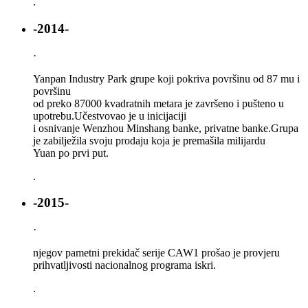
.
-2014-
·
Yanpan Industry Park grupe koji pokriva površinu od 87 mu i
površinu
od preko 87000 kvadratnih metara je završeno i pušteno u
upotrebu.Učestvovao je u inicijaciji
i osnivanje Wenzhou Minshang banke, privatne banke.Grupa
je zabilježila svoju prodaju koja je premašila milijardu
Yuan po prvi put.
.
-2015-
·
njegov pametni prekidač serije CAW1 prošao je provjeru
prihvatljivosti nacionalnog programa iskri.
.