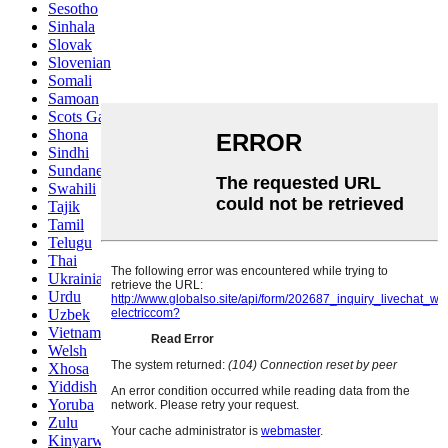
Sesotho
Sinhala
Slovak
Slovenian
Somali
Samoan
Scots Gaelic
Shona
Sindhi
Sundanese
Swahili
Tajik
Tamil
Telugu
Thai
Ukrainian
Urdu
Uzbek
Vietnamese
Welsh
Xhosa
Yiddish
Yoruba
Zulu
Kinyarwanda