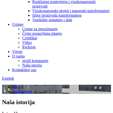
Rasklopna postrojenja i visokonaponski
proizvodi
Visokonaponski strujni i naponski transformatori
Izbor proizvoda transformatora
Vazdušne armature i alati
Usluge
Centar za preuzimanje
Često postavljana pitanja
Certifikat
Video
Rješenje
Vijesti
O nama
profil kompanije
Naša istorija
Kontaktiraj nas
English
Dom
Naša istorija
Naša istorija