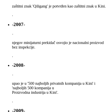
zaštitni znak 'Qiligang' je potvrđen kao zaštitni znak u Kini.
.
-2007-
·
njegov minijaturni prekidač osvojio je nacionalni proizvod
bez inspekcije.
.
-2008-
·
upao je u '500 najboljih privatnih kompanija u Kini' i
'najboljih 500 kompanija u
Proizvodna industrija u Kini'.
.
-2009-