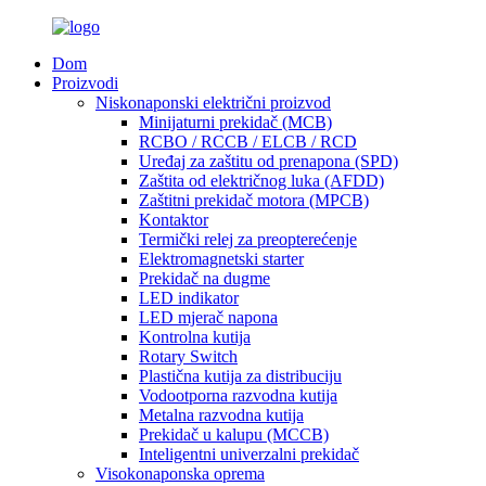
Dom
Proizvodi
Niskonaponski električni proizvod
Minijaturni prekidač (MCB)
RCBO / RCCB / ELCB / RCD
Uređaj za zaštitu od prenapona (SPD)
Zaštita od električnog luka (AFDD)
Zaštitni prekidač motora (MPCB)
Kontaktor
Termički relej za preopterećenje
Elektromagnetski starter
Prekidač na dugme
LED indikator
LED mjerač napona
Kontrolna kutija
Rotary Switch
Plastična kutija za distribuciju
Vodootporna razvodna kutija
Metalna razvodna kutija
Prekidač u kalupu (MCCB)
Inteligentni univerzalni prekidač
Visokonaponska oprema