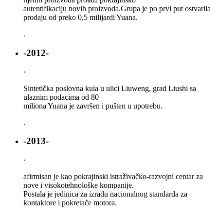
autentifikaciju novih proizvoda.Grupa je po prvi put ostvarila
prodaju od preko 0,5 milijardi Yuana.
.
-2012-
·
Sintetička poslovna kula u ulici Liuweng, grad Liushi sa
ulaznim podacima od 80
miliona Yuana je završen i pušten u upotrebu.
.
-2013-
·
afirmisan je kao pokrajinski istraživačko-razvojni centar za
nove i visokotehnološke kompanije.
Postala je jedinica za izradu nacionalnog standarda za
kontaktore i pokretače motora.