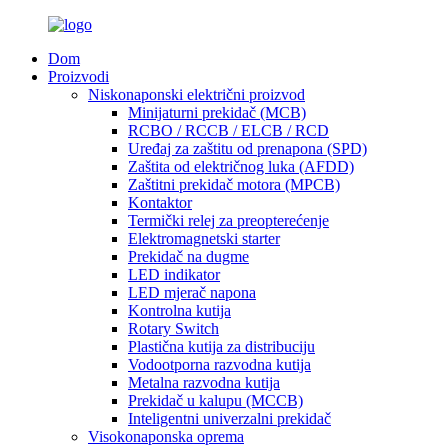
Dom
Proizvodi
Niskonaponski električni proizvod
Minijaturni prekidač (MCB)
RCBO / RCCB / ELCB / RCD
Uređaj za zaštitu od prenapona (SPD)
Zaštita od električnog luka (AFDD)
Zaštitni prekidač motora (MPCB)
Kontaktor
Termički relej za preopterećenje
Elektromagnetski starter
Prekidač na dugme
LED indikator
LED mjerač napona
Kontrolna kutija
Rotary Switch
Plastična kutija za distribuciju
Vodootporna razvodna kutija
Metalna razvodna kutija
Prekidač u kalupu (MCCB)
Inteligentni univerzalni prekidač
Visokonaponska oprema