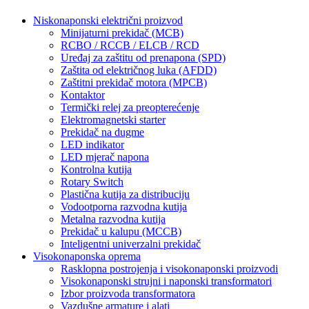
Niskonaponski električni proizvod
Minijaturni prekidač (MCB)
RCBO / RCCB / ELCB / RCD
Uređaj za zaštitu od prenapona (SPD)
Zaštita od električnog luka (AFDD)
Zaštitni prekidač motora (MPCB)
Kontaktor
Termički relej za preopterećenje
Elektromagnetski starter
Prekidač na dugme
LED indikator
LED mjerač napona
Kontrolna kutija
Rotary Switch
Plastična kutija za distribuciju
Vodootporna razvodna kutija
Metalna razvodna kutija
Prekidač u kalupu (MCCB)
Inteligentni univerzalni prekidač
Visokonaponska oprema
Rasklopna postrojenja i visokonaponski proizvodi
Visokonaponski strujni i naponski transformatori
Izbor proizvoda transformatora
Vazdušne armature i alati