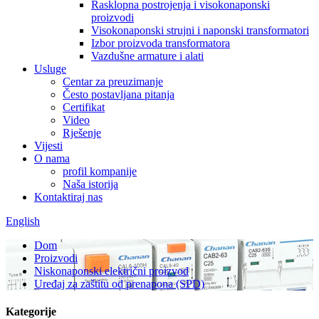
Rasklopna postrojenja i visokonaponski
proizvodi
Visokonaponski strujni i naponski transformatori
Izbor proizvoda transformatora
Vazdušne armature i alati
Usluge
Centar za preuzimanje
Često postavljana pitanja
Certifikat
Video
Rješenje
Vijesti
O nama
profil kompanije
Naša istorija
Kontaktiraj nas
English
Dom
Proizvodi
Niskonaponski električni proizvod
Uređaj za zaštitu od prenapona (SPD)
Kategorije