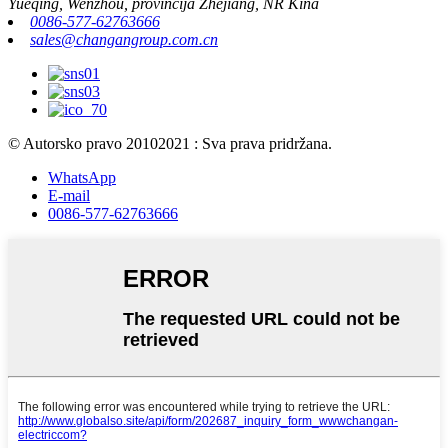
Yueqing, Wenzhou, provincija Zhejiang, NR Kina
0086-577-62763666
sales@changangroup.com.cn
© Autorsko pravo 20102021 : Sva prava pridržana.
WhatsApp
E-mail
0086-577-62763666