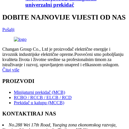
univerzalni prekidač
DOBITE NAJNOVIJE VIJESTI OD NAS
Pošalji
Changan Group Co., Ltd je proizvođač električne energije i
izvoznik industrijske električne opreme.Posvećeni smo poboljšanju
kvaliteta života i životne sredine sa profesionalnim timom za
istraživanje i razvoj, upravljanjem unapred i efikasnom uslugom.
Čitaj više
PROIZVODI
Minijaturni prekidač (MCB)
RCBO / RCCB / ELCB / RCD
Prekidač u kalupu (MCCB)
KONTAKTIRAJ NAS
No.288 Wei 17th Road, Yueqing zona ekonomskog razvoja,