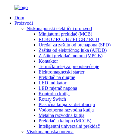
Dom
Proizvodi
Niskonaponski električni proizvod
Minijaturni prekidač (MCB)
RCBO / RCCB / ELCB / RCD
Uređaj za zaštitu od prenapona (SPD)
Zaštita od električnog luka (AFDD)
Zaštitni prekidač motora (MPCB)
Kontaktor
Termički relej za preopterećenje
Elektromagnetski starter
Prekidač na dugme
LED indikator
LED mjerač napona
Kontrolna kutija
Rotary Switch
Plastična kutija za distribuciju
Vodootporna razvodna kutija
Metalna razvodna kutija
Prekidač u kalupu (MCCB)
Inteligentni univerzalni prekidač
Visokonaponska oprema