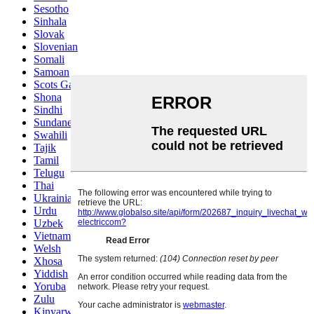
Sesotho
Sinhala
Slovak
Slovenian
Somali
Samoan
Scots Gaelic
Shona
Sindhi
Sundanese
Swahili
Tajik
Tamil
Telugu
Thai
Ukrainian
Urdu
Uzbek
Vietnamese
Welsh
Xhosa
Yiddish
Yoruba
Zulu
Kinyarwanda