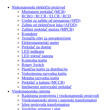
Niskonaponski električni proizvod
Minijaturni prekidač (MCB)
RCBO / RCCB / ELCB / RCD
Uređaj za zaštitu od prenapona (SPD)
Zaštita od električnog luka (AFDD)
Zaštitni prekidač motora (MPCB)
Kontaktor
Termički relej za preopterećenje
Elektromagnetski starter
Prekidač na dugme
LED indikator
LED mjerač napona
Kontrolna kutija
Rotary Switch
Plastična kutija za distribuciju
Vodootporna razvodna kutija
Metalna razvodna kutija
Prekidač u kalupu (MCCB)
Inteligentni univerzalni prekidač
Visokonaponska oprema
Rasklopna postrojenja i visokonaponski proizvodi
Visokonaponski strujni i naponski transformatori
Izbor proizvoda transformatora
Vazdušne armature i alati