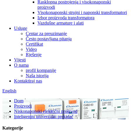
Rasklopna postrojenja i visokonaponski
proizvodi
Visokonaponski strujni i naponski transformatori
Izbor proizvoda transformatora
Vazdušne armature i alati
Usluge
Centar za preuzimanje
Često postavljana pitanja
Certifikat
Video
Rješenje
Vijesti
O nama
profil kompanije
Naša istorija
Kontaktiraj nas
English
Dom
Proizvodi
Niskonaponski električni proizvod
Inteligentni univerzalni prekidač
Kategorije