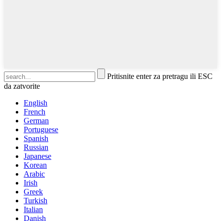
Pritisnite enter za pretragu ili ESC
da zatvorite
English
French
German
Portuguese
Spanish
Russian
Japanese
Korean
Arabic
Irish
Greek
Turkish
Italian
Danish