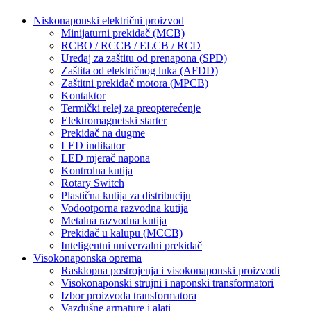
Niskonaponski električni proizvod
Minijaturni prekidač (MCB)
RCBO / RCCB / ELCB / RCD
Uređaj za zaštitu od prenapona (SPD)
Zaštita od električnog luka (AFDD)
Zaštitni prekidač motora (MPCB)
Kontaktor
Termički relej za preopterećenje
Elektromagnetski starter
Prekidač na dugme
LED indikator
LED mjerač napona
Kontrolna kutija
Rotary Switch
Plastična kutija za distribuciju
Vodootporna razvodna kutija
Metalna razvodna kutija
Prekidač u kalupu (MCCB)
Inteligentni univerzalni prekidač
Visokonaponska oprema
Rasklopna postrojenja i visokonaponski proizvodi
Visokonaponski strujni i naponski transformatori
Izbor proizvoda transformatora
Vazdušne armature i alati