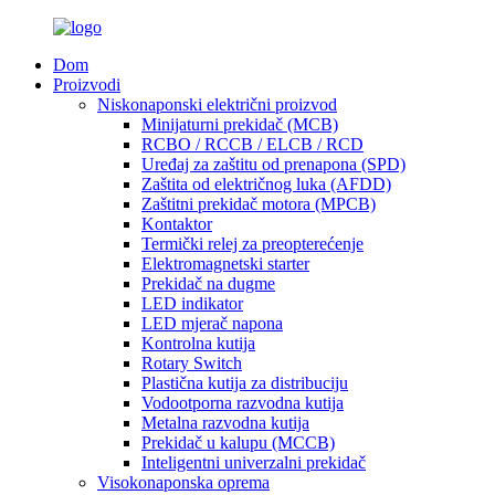
Dom
Proizvodi
Niskonaponski električni proizvod
Minijaturni prekidač (MCB)
RCBO / RCCB / ELCB / RCD
Uređaj za zaštitu od prenapona (SPD)
Zaštita od električnog luka (AFDD)
Zaštitni prekidač motora (MPCB)
Kontaktor
Termički relej za preopterećenje
Elektromagnetski starter
Prekidač na dugme
LED indikator
LED mjerač napona
Kontrolna kutija
Rotary Switch
Plastična kutija za distribuciju
Vodootporna razvodna kutija
Metalna razvodna kutija
Prekidač u kalupu (MCCB)
Inteligentni univerzalni prekidač
Visokonaponska oprema