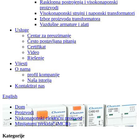
Rasklopna postrojenja i visokonaponski
proizvodi
Visokonaponski strujni i naponski transformatori
Izbor proizvoda transformatora
Vazdušne armature i alati
Usluge
Centar za preuzimanje
Često postavljana pitanja
Certifikat
Video
Rješenje
Vijesti
O nama
profil kompanije
Naša istorija
Kontaktiraj nas
English
Dom
Proizvodi
Niskonaponski električni proizvod
Minijaturni prekidač (MCB)
Kategorije