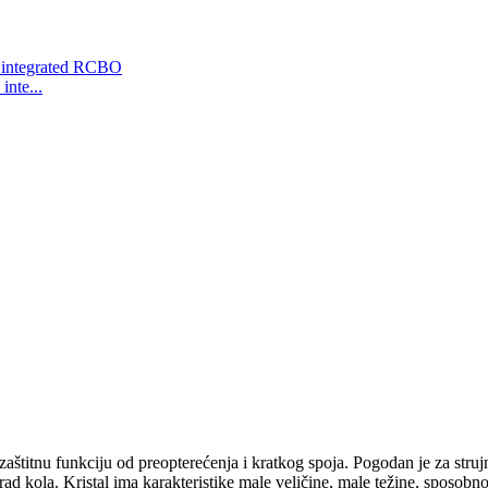
nte...
štitnu funkciju od preopterećenja i kratkog spoja. Pogodan je za str
 rad kola. Kristal ima karakteristike male veličine, male težine, sposobn