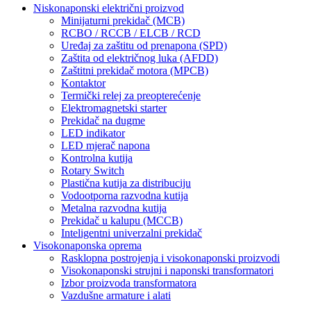
Niskonaponski električni proizvod
Minijaturni prekidač (MCB)
RCBO / RCCB / ELCB / RCD
Uređaj za zaštitu od prenapona (SPD)
Zaštita od električnog luka (AFDD)
Zaštitni prekidač motora (MPCB)
Kontaktor
Termički relej za preopterećenje
Elektromagnetski starter
Prekidač na dugme
LED indikator
LED mjerač napona
Kontrolna kutija
Rotary Switch
Plastična kutija za distribuciju
Vodootporna razvodna kutija
Metalna razvodna kutija
Prekidač u kalupu (MCCB)
Inteligentni univerzalni prekidač
Visokonaponska oprema
Rasklopna postrojenja i visokonaponski proizvodi
Visokonaponski strujni i naponski transformatori
Izbor proizvoda transformatora
Vazdušne armature i alati