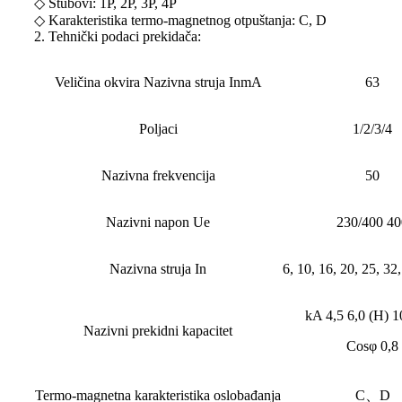
◇ Stubovi: 1P, 2P, 3P, 4P
◇ Karakteristika termo-magnetnog otpuštanja: C, D
2. Tehnički podaci prekidača:
Veličina okvira Nazivna struja InmA
63
Poljaci
1/2/3/4
Nazivna frekvencija
50
Nazivni napon Ue
230/400 40
Nazivna struja In
6, 10, 16, 20, 25, 32
kA 4,5 6,0 (H) 1
Nazivni prekidni kapacitet
Cosφ 0,8
Termo-magnetna karakteristika oslobađanja
C、D