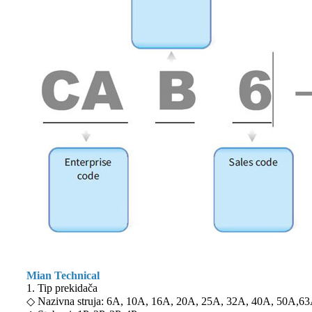
Mian Technical
1. Tip prekidača
◇ Nazivna struja: 6A, 10A, 16A, 20A, 25A, 32A, 40A, 50A,6