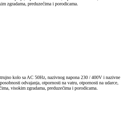
isokim zgradama, preduzećima i porodicama.
 strujno kolo sa AC 50Hz, nazivnog napona 230 / 400V i nazivne
 sposobnosti odvajanja, otpornosti na vatru, otpornosti na udarce,
uzećima, visokim zgradama, preduzećima i porodicama.