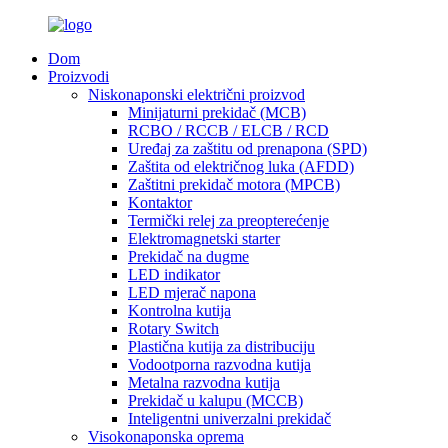
Dom
Proizvodi
Niskonaponski električni proizvod
Minijaturni prekidač (MCB)
RCBO / RCCB / ELCB / RCD
Uređaj za zaštitu od prenapona (SPD)
Zaštita od električnog luka (AFDD)
Zaštitni prekidač motora (MPCB)
Kontaktor
Termički relej za preopterećenje
Elektromagnetski starter
Prekidač na dugme
LED indikator
LED mjerač napona
Kontrolna kutija
Rotary Switch
Plastična kutija za distribuciju
Vodootporna razvodna kutija
Metalna razvodna kutija
Prekidač u kalupu (MCCB)
Inteligentni univerzalni prekidač
Visokonaponska oprema