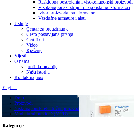
Rasklopna postrojenja i visokonaponski proizvodi
Visokonaponski strujni i naponski transformatori
Izbor proizvoda transformatora
Vazdušne armature i alati
Usluge
Centar za preuzimanje
Često postavljana pitanja
Certifikat
Video
Rješenje
Vijesti
O nama
profil kompanije
Naša istorija
Kontaktiraj nas
English
Dom
Proizvodi
Niskonaponski električni proizvod
Minijaturni prekidač (MCB)
Kategorije