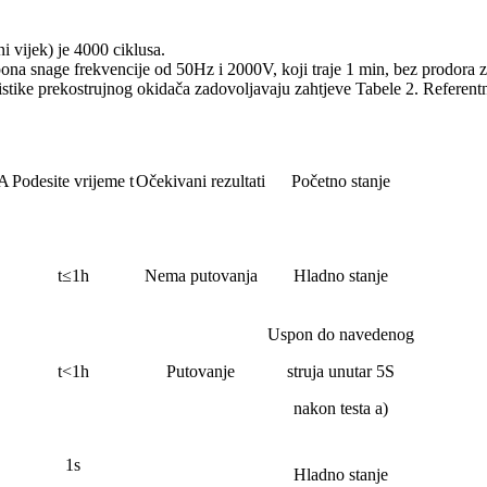
i vijek) je 4000 ciklusa.
pona snage frekvencije od 50Hz i 2000V, koji traje 1 min, bez prodora z
eristike prekostrujnog okidača zadovoljavaju zahtjeve Tabele 2. Referent
 A
Podesite vrijeme t
Očekivani rezultati
Početno stanje
t≤1h
Nema putovanja
Hladno stanje
Uspon do navedenog
t<1h
Putovanje
struja unutar 5S
nakon testa a)
1s
Hladno stanje