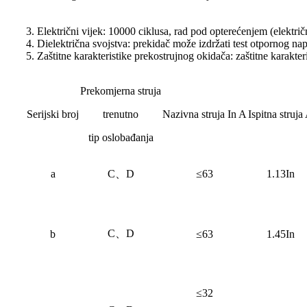
3. Električni vijek: 10000 ciklusa, rad pod opterećenjem (električn
4. Dielektrična svojstva: prekidač može izdržati test otpornog na
5. Zaštitne karakteristike prekostrujnog okidača: zaštitne karakt
Prekomjerna struja
Serijski broj
trenutno
Nazivna struja In A
Ispitna struja
tip oslobađanja
a
C、D
≤63
1.13In
C、D
b
≤63
1.45In
≤32