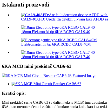
Istaknuti proizvodi
CAL9-40AFD: Uređaj za detekciju kvara luka AFDD sa i
18mm Elektronski tip 6KA RCBO CAL9-40
Elektromagentni tip 6KA RCBO CAL8-40M
18mm Elektronski tip 6KA RCBO CAL7-40
6KA MCB mini prekidač CAB6-63
Kratki opis:
Mini prekidač serije CAB6-63 (u daljem tekstu MCB) ima dvostruku za
63A, kao preopterećenja i zaštita od kratkog spoja kola, kao i za retki