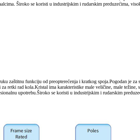
onalcima. Široko se koristi u industrijskim i rudarskim preduzećima, v
ku zaštitnu funkciju od preopterećenja i kratkog spoja.Pogodan je za
 za retki rad kola.Kristal ima karakteristike male veličine, male težine,
fesionalnu upotrebu.Široko se koristi u industrijskim i rudarskim pred