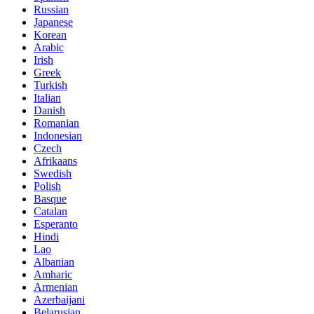
Russian
Japanese
Korean
Arabic
Irish
Greek
Turkish
Italian
Danish
Romanian
Indonesian
Czech
Afrikaans
Swedish
Polish
Basque
Catalan
Esperanto
Hindi
Lao
Albanian
Amharic
Armenian
Azerbaijani
Belarusian