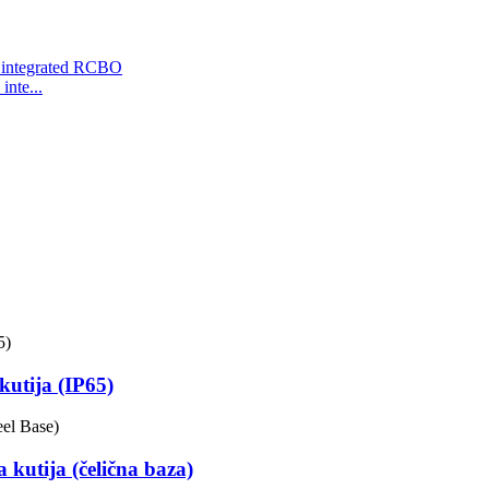
nte...
utija (IP65)
kutija (čelična baza)