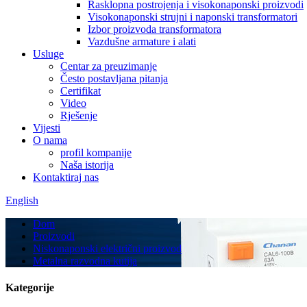
Rasklopna postrojenja i visokonaponski proizvodi
Visokonaponski strujni i naponski transformatori
Izbor proizvoda transformatora
Vazdušne armature i alati
Usluge
Centar za preuzimanje
Često postavljana pitanja
Certifikat
Video
Rješenje
Vijesti
O nama
profil kompanije
Naša istorija
Kontaktiraj nas
English
Dom
Proizvodi
Niskonaponski električni proizvod
Metalna razvodna kutija
Kategorije