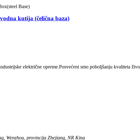
odna kutija (čelična baza)
dustrijske električne opreme.Posvećeni smo poboljšanju kvaliteta života
g, Wenzhou, provincija Zhejiang, NR Kina