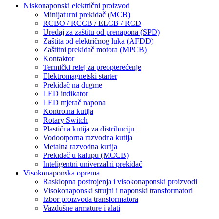
Niskonaponski električni proizvod
Minijaturni prekidač (MCB)
RCBO / RCCB / ELCB / RCD
Uređaj za zaštitu od prenapona (SPD)
Zaštita od električnog luka (AFDD)
Zaštitni prekidač motora (MPCB)
Kontaktor
Termički relej za preopterećenje
Elektromagnetski starter
Prekidač na dugme
LED indikator
LED mjerač napona
Kontrolna kutija
Rotary Switch
Plastična kutija za distribuciju
Vodootporna razvodna kutija
Metalna razvodna kutija
Prekidač u kalupu (MCCB)
Inteligentni univerzalni prekidač
Visokonaponska oprema
Rasklopna postrojenja i visokonaponski proizvodi
Visokonaponski strujni i naponski transformatori
Izbor proizvoda transformatora
Vazdušne armature i alati