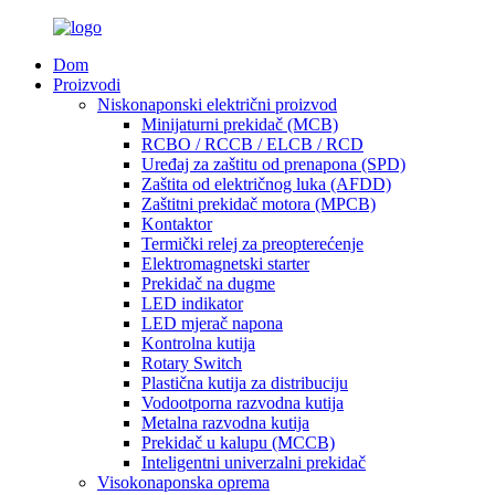
Dom
Proizvodi
Niskonaponski električni proizvod
Minijaturni prekidač (MCB)
RCBO / RCCB / ELCB / RCD
Uređaj za zaštitu od prenapona (SPD)
Zaštita od električnog luka (AFDD)
Zaštitni prekidač motora (MPCB)
Kontaktor
Termički relej za preopterećenje
Elektromagnetski starter
Prekidač na dugme
LED indikator
LED mjerač napona
Kontrolna kutija
Rotary Switch
Plastična kutija za distribuciju
Vodootporna razvodna kutija
Metalna razvodna kutija
Prekidač u kalupu (MCCB)
Inteligentni univerzalni prekidač
Visokonaponska oprema