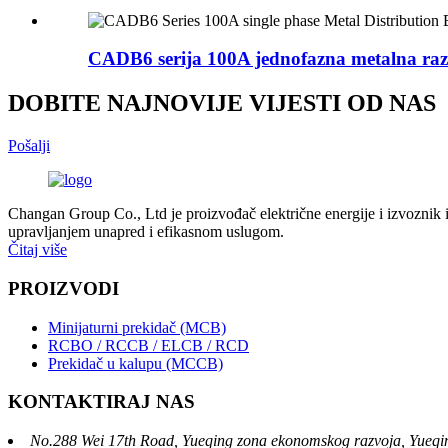
CADB6 serija 100A jednofazna metalna razv
DOBITE NAJNOVIJE VIJESTI OD NAS
Pošalji
Changan Group Co., Ltd je proizvođač električne energije i izvoznik in
upravljanjem unapred i efikasnom uslugom.
Čitaj više
PROIZVODI
Minijaturni prekidač (MCB)
RCBO / RCCB / ELCB / RCD
Prekidač u kalupu (MCCB)
KONTAKTIRAJ NAS
No.288 Wei 17th Road, Yueqing zona ekonomskog razvoja, Yueqin